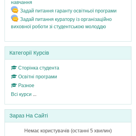
Чат
навчання
Чат
Задай питання гаранту освітньої програми
Задай питання куратору із організаційно
Чат
виховної роботи зі студентською молоддю
Пропустити Категорії курсів
Категорії Курсів
Сторінка студента
Освітні програми
Разное
Всі курси
...
Пропустити Зараз на сайті
Зараз На Сайті
Немає користувачів (останні 5 хвилин)