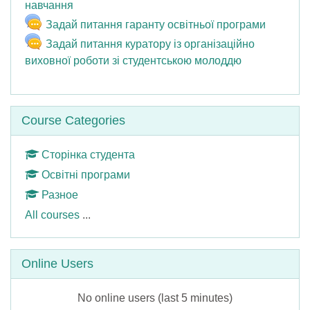
Chat
навчання
Chat
Задай питання гаранту освітньої програми
Задай питання куратору із організаційно
Chat
виховної роботи зі студентською молоддю
Skip Course categories
Course Categories
Сторінка студента
Освітні програми
Разное
All courses
...
Skip Online users
Online Users
No online users (last 5 minutes)