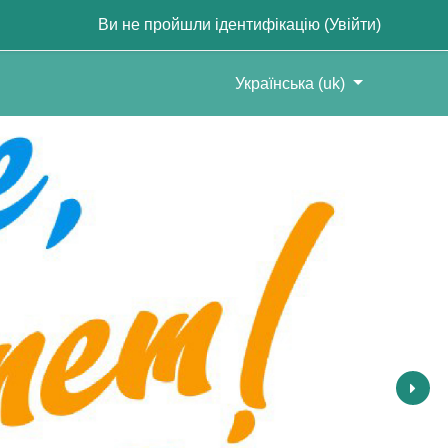
Ви не пройшли ідентифікацію (
Увійти
)
Українська ‎(uk)‎