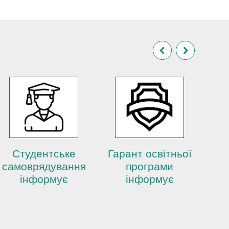
Студентське
Гарант освітньої
Центр
самоврядування
програми
дист
інформує
інформує
те