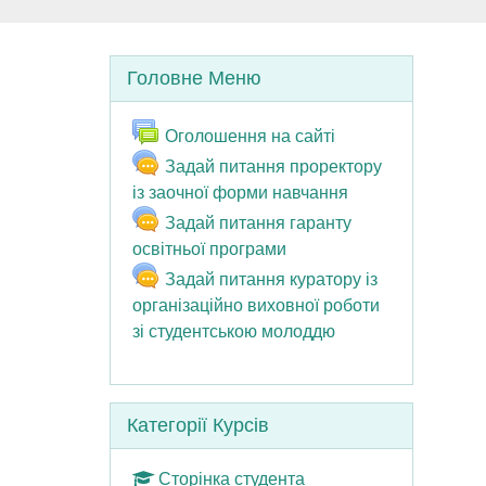
Пропустити Головне меню
Головне Меню
Форум
Оголошення на сайті
Задай питання проректору
Чат
із заочної форми навчання
Задай питання гаранту
Чат
освітньої програми
Задай питання куратору із
організаційно виховної роботи
Чат
зі студентською молоддю
Пропустити Категорії курсів
Категорії Курсів
Сторінка студента